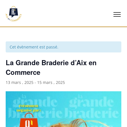
Accueil
Cet évènement est passé.
Nos commerçants
La Grande Braderie d’Aix en
Événements
Commerce
Notre association
13 mars , 2025
-
15 mars , 2025
Contact